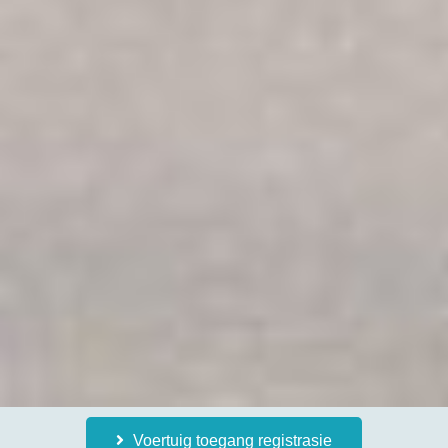
Voertuig toegang registrasie