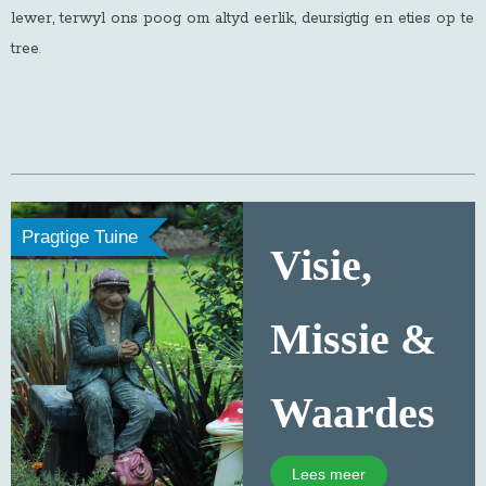
lewer, terwyl ons poog om altyd eerlik, deursigtig en eties op te
tree
.
Pragtige Tuine
Visie,
Missie &
Waardes
Lees meer