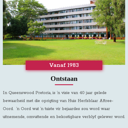
Vanaf 1983
Ontstaan
In Queenswood Pretoria, is ‘n visie van 40 jaar gelede
bewaarheid met die oprigting van Huis Herfsblaar Aftree-
Oord
.
‘n Oord wat ‘n tuiste vir bejaardes sou word waar
uitnemende, omvattende en bekostigbare verblyf gelewer word.