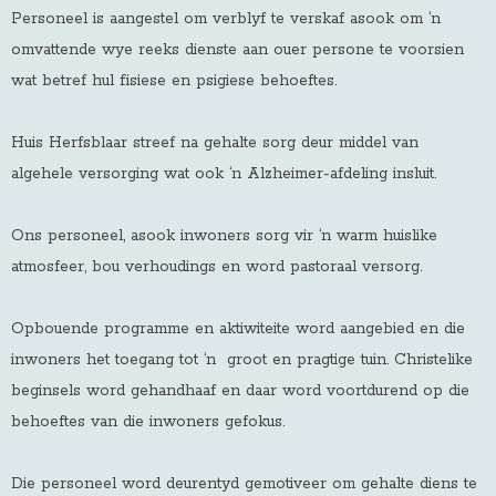
Personeel is aangestel om verblyf te verskaf asook om ‘n
omvattende wye reeks dienste aan ouer persone te voorsien
wat betref hul fisiese en psigiese behoeftes.
Huis Herfsblaar streef na gehalte sorg deur middel van
algehele versorging wat ook ‘n Alzheimer-afdeling insluit.
Ons personeel, asook inwoners sorg vir ‘n warm huislike
atmosfeer, bou verhoudings en word pastoraal versorg.
Opbouende programme en aktiwiteite word aangebied en die
inwoners het toegang tot ‘n groot en pragtige tuin. Christelike
beginsels word gehandhaaf en daar word voortdurend op die
behoeftes van die inwoners gefokus.
Die personeel word deurentyd gemotiveer om gehalte diens te