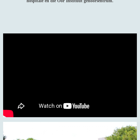
hospitale en die Oor Instituut gehoorsentrum.