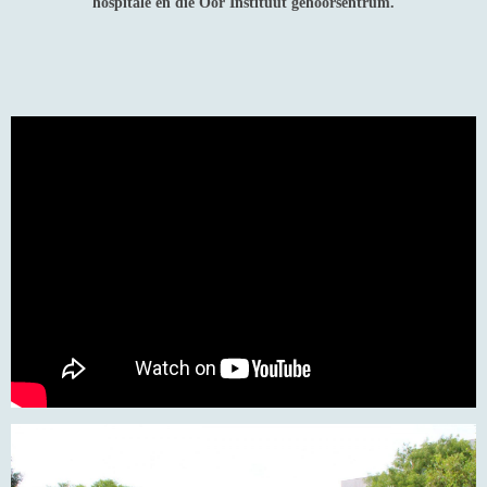
hospitale en die Oor Instituut gehoorsentrum.