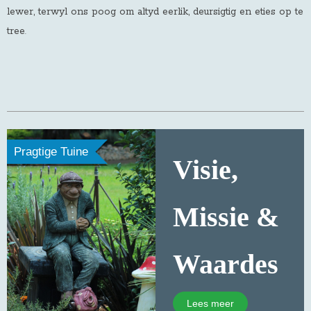
lewer, terwyl ons poog om altyd eerlik, deursigtig en eties op te
tree
.
Pragtige Tuine
Visie,
Missie &
Waardes
Lees meer