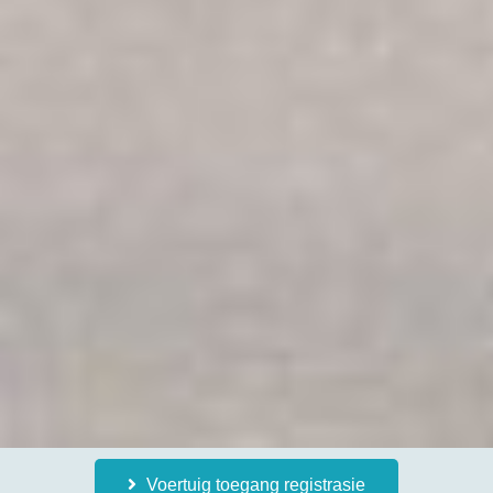
Voertuig toegang registrasie