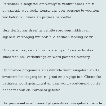
Personeel is aangestel om verblyf te verskaf asook om ‘n
omvattende wye reeks dienste aan ouer persone te voorsien
wat betref hul fisiese en psigiese behoeftes.
Huis Herfsblaar streef na gehalte sorg deur middel van
algehele versorging wat ook ‘n Alzheimer-afdeling insluit.
Ons personeel, asook inwoners sorg vir ‘n warm huislike
atmosfeer, bou verhoudings en word pastoraal versorg.
Opbouende programme en aktiwiteite word aangebied en die
inwoners het toegang tot ‘n groot en pragtige tuin. Christelike
beginsels word gehandhaaf en daar word voortdurend op die
behoeftes van die inwoners gefokus.
Die personeel word deurentyd gemotiveer om gehalte diens te