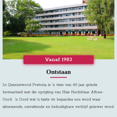
Vanaf 1983
Ontstaan
In Queenswood Pretoria, is ‘n visie van 40 jaar gelede
bewaarheid met die oprigting van Huis Herfsblaar Aftree-
Oord
.
‘n Oord wat ‘n tuiste vir bejaardes sou word waar
uitnemende, omvattende en bekostigbare verblyf gelewer word.