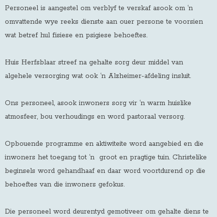
Personeel is aangestel om verblyf te verskaf asook om ‘n
omvattende wye reeks dienste aan ouer persone te voorsien
wat betref hul fisiese en psigiese behoeftes.
Huis Herfsblaar streef na gehalte sorg deur middel van
algehele versorging wat ook ‘n Alzheimer-afdeling insluit.
Ons personeel, asook inwoners sorg vir ‘n warm huislike
atmosfeer, bou verhoudings en word pastoraal versorg.
Opbouende programme en aktiwiteite word aangebied en die
inwoners het toegang tot ‘n groot en pragtige tuin. Christelike
beginsels word gehandhaaf en daar word voortdurend op die
behoeftes van die inwoners gefokus.
Die personeel word deurentyd gemotiveer om gehalte diens te