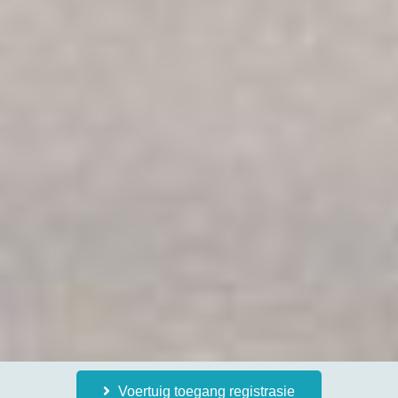
Voertuig toegang registrasie