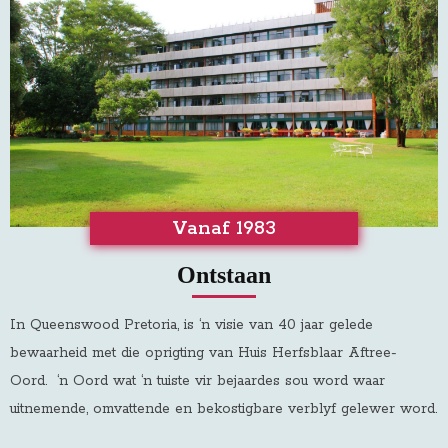
Vanaf 1983
Ontstaan
In Queenswood Pretoria, is ‘n visie van 40 jaar gelede
bewaarheid met die oprigting van Huis Herfsblaar Aftree-
Oord
.
‘n Oord wat ‘n tuiste vir bejaardes sou word waar
uitnemende, omvattende en bekostigbare verblyf gelewer word.