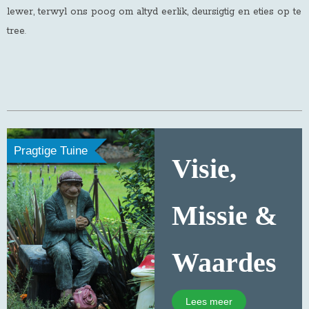
lewer, terwyl ons poog om altyd eerlik, deursigtig en eties op te
tree
.
Pragtige Tuine
Visie,
Missie &
Waardes
Lees meer