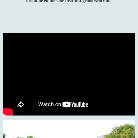
hospitale en die Oor Instituut gehoorsentrum.