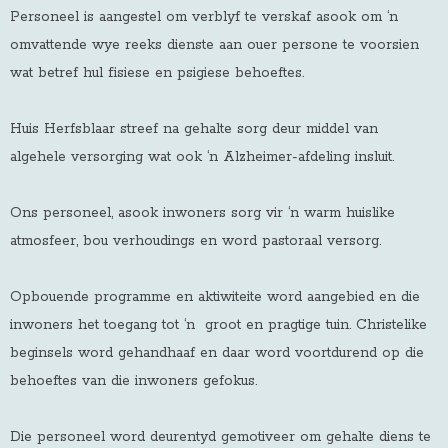
Personeel is aangestel om verblyf te verskaf asook om ‘n
omvattende wye reeks dienste aan ouer persone te voorsien
wat betref hul fisiese en psigiese behoeftes.
Huis Herfsblaar streef na gehalte sorg deur middel van
algehele versorging wat ook ‘n Alzheimer-afdeling insluit.
Ons personeel, asook inwoners sorg vir ‘n warm huislike
atmosfeer, bou verhoudings en word pastoraal versorg.
Opbouende programme en aktiwiteite word aangebied en die
inwoners het toegang tot ‘n groot en pragtige tuin. Christelike
beginsels word gehandhaaf en daar word voortdurend op die
behoeftes van die inwoners gefokus.
Die personeel word deurentyd gemotiveer om gehalte diens te