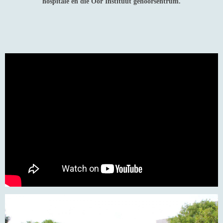
hospitale en die Oor Instituut gehoorsentrum.