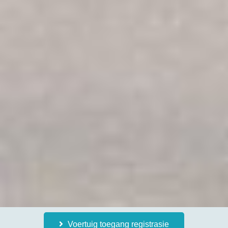
Voertuig toegang registrasie