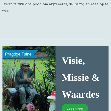
lewer, terwyl ons poog om altyd eerlik, deursigtig en eties op te
tree
.
Pragtige Tuine
Visie,
Missie &
Waardes
Lees meer