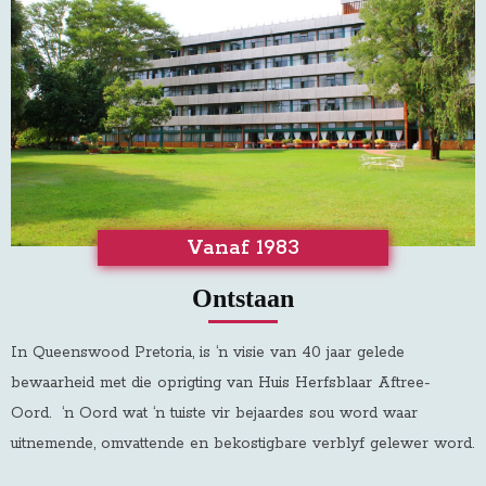
Vanaf 1983
Ontstaan
In Queenswood Pretoria, is ‘n visie van 40 jaar gelede
bewaarheid met die oprigting van Huis Herfsblaar Aftree-
Oord
.
‘n Oord wat ‘n tuiste vir bejaardes sou word waar
uitnemende, omvattende en bekostigbare verblyf gelewer word.