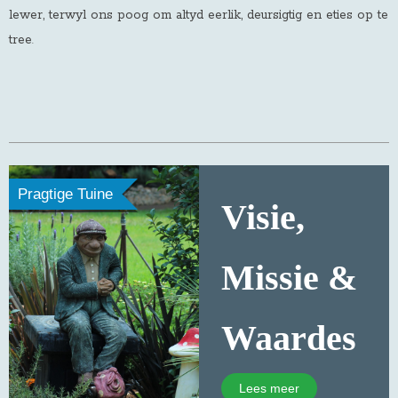
lewer, terwyl ons poog om altyd eerlik, deursigtig en eties op te
tree
.
Pragtige Tuine
Visie,
Missie &
Waardes
Lees meer