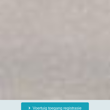
Voertuig toegang registrasie