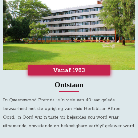
Vanaf 1983
Ontstaan
In Queenswood Pretoria, is ‘n visie van 40 jaar gelede
bewaarheid met die oprigting van Huis Herfsblaar Aftree-
Oord
.
‘n Oord wat ‘n tuiste vir bejaardes sou word waar
uitnemende, omvattende en bekostigbare verblyf gelewer word.