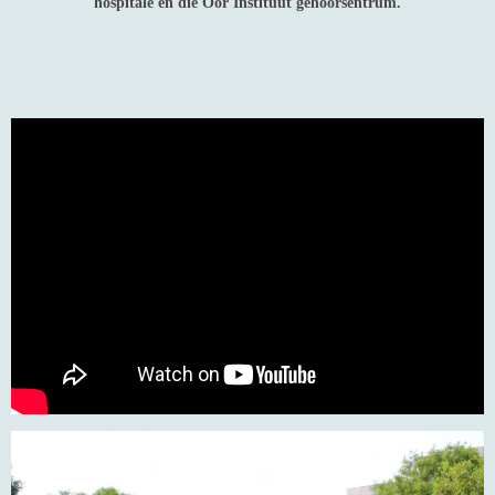
hospitale en die Oor Instituut gehoorsentrum.