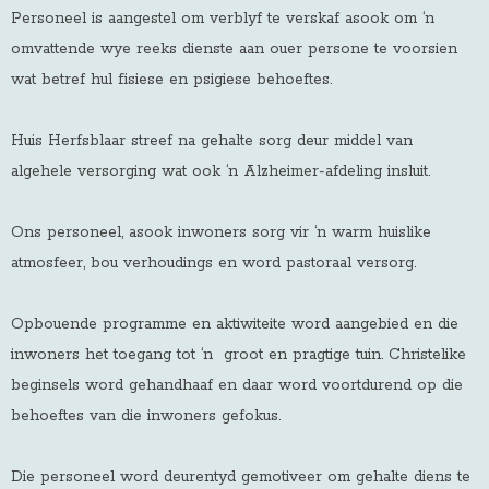
Personeel is aangestel om verblyf te verskaf asook om ‘n
omvattende wye reeks dienste aan ouer persone te voorsien
wat betref hul fisiese en psigiese behoeftes.
Huis Herfsblaar streef na gehalte sorg deur middel van
algehele versorging wat ook ‘n Alzheimer-afdeling insluit.
Ons personeel, asook inwoners sorg vir ‘n warm huislike
atmosfeer, bou verhoudings en word pastoraal versorg.
Opbouende programme en aktiwiteite word aangebied en die
inwoners het toegang tot ‘n groot en pragtige tuin. Christelike
beginsels word gehandhaaf en daar word voortdurend op die
behoeftes van die inwoners gefokus.
Die personeel word deurentyd gemotiveer om gehalte diens te