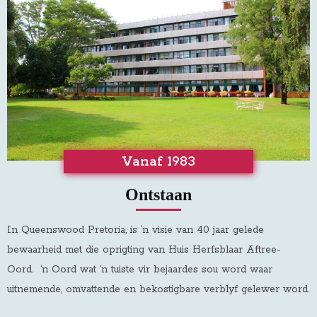
Vanaf 1983
Ontstaan
In Queenswood Pretoria, is ‘n visie van 40 jaar gelede
bewaarheid met die oprigting van Huis Herfsblaar Aftree-
Oord
.
‘n Oord wat ‘n tuiste vir bejaardes sou word waar
uitnemende, omvattende en bekostigbare verblyf gelewer word.