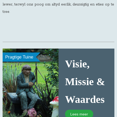
lewer, terwyl ons poog om altyd eerlik, deursigtig en eties op te
tree
.
Pragtige Tuine
Visie,
Missie &
Waardes
Lees meer