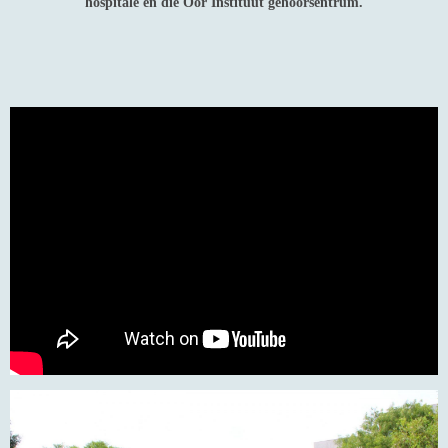
hospitale en die Oor Instituut gehoorsentrum.