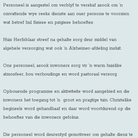
Personeel is aangestel om verblyf te verskaf asook om ‘n
omvattende wye reeks dienste aan ouer persone te voorsien
wat betref hul fisiese en psigiese behoeftes.
Huis Herfsblaar streef na gehalte sorg deur middel van
algehele versorging wat ook ‘n Alzheimer-afdeling insluit.
Ons personeel, asook inwoners sorg vir ‘n warm huislike
atmosfeer, bou verhoudings en word pastoraal versorg.
Opbouende programme en aktiwiteite word aangebied en die
inwoners het toegang tot ‘n groot en pragtige tuin. Christelike
beginsels word gehandhaaf en daar word voortdurend op die
behoeftes van die inwoners gefokus.
Die personeel word deurentyd gemotiveer om gehalte diens te