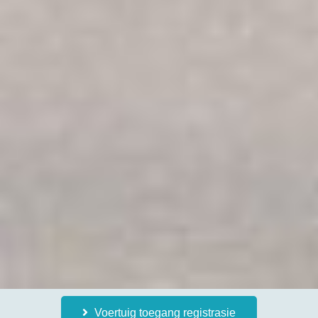
Voertuig toegang registrasie