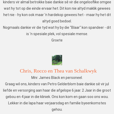
kinders vir almal betrokke baie dankie sê vir die ongelooflike omgee
wat hy tot op die einde ervaar het. Dit kon nie altyd maklik gewees
het nie - hy kon ook maar 'n hardekop gewees het - maar hy het dit
altyd goed bedoel.
Nogmaals dankie vir die tyd wat hy by die "Blaar" kon spandeer - dit
is 'n spesiale plek, vol spesiale mense.
Groete
Chris, Rocco en Thea van Schalkwyk
Mnr. James Black en personeel.
Graag wil ons, kinders van Petro Gelderblom baie dankie sê vir jul
liefde en versorging aan haar die afgelope 6 jaar. 2 Jaar in die groot
gebou en 4 jaar in die kliniek. Ons kon kom en gaan soo ons wou.
Lekker in die lapa haar verjaarsdag en familie byeenkomstes
gehou.