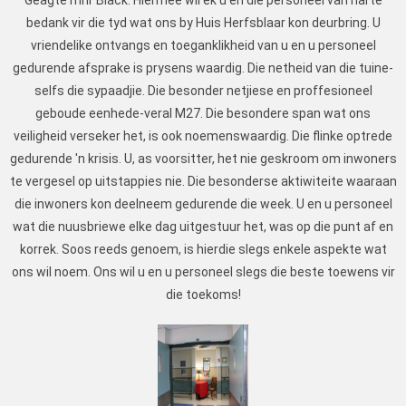
bedank vir die tyd wat ons by Huis Herfsblaar kon deurbring. U
vriendelike ontvangs en toeganklikheid van u en u personeel
gedurende afsprake is prysens waardig. Die netheid van die tuine-
selfs die sypaadjie. Die besonder netjiese en proffesioneel
geboude eenhede-veral M27. Die besondere span wat ons
veiligheid verseker het, is ook noemenswaardig. Die flinke optrede
gedurende 'n krisis. U, as voorsitter, het nie geskroom om inwoners
te vergesel op uitstappies nie. Die besonderse aktiwiteite waaraan
die inwoners kon deelneem gedurende die week. U en u personeel
wat die nuusbriewe elke dag uitgestuur het, was op die punt af en
korrek. Soos reeds genoem, is hierdie slegs enkele aspekte wat
ons wil noem. Ons wil u en u personeel slegs die beste toewens vir
die toekoms!