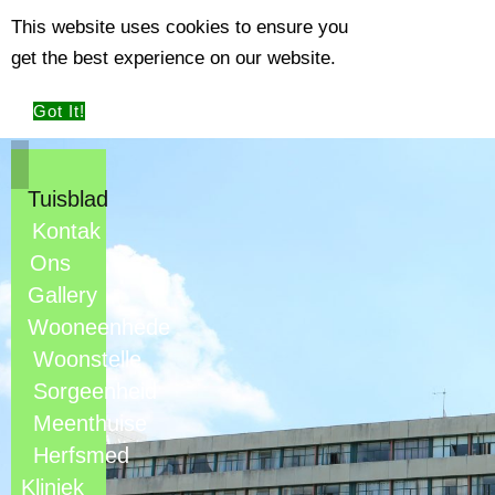
This website uses cookies to ensure you
get the best experience on our website.
Got It!
Tuisblad
Kontak
Ons
Gallery
Wooneenhede
Woonstelle
Sorgeenheid
Meenthuise
Herfsmed
Kliniek