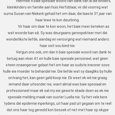
Hiermee ŉ baie spesiale woord van dank van al die kinders,
kleinkinders en familie aan huis Herfsblaar, vir di
é
voorreg wat
ouma Susan van Niekerk gehad het om daar, die laaste 31 jaar van
haar lewe te kon deurbring.
Vir haar om daar te kon woon, het baie meer beteken as
wat woorde kan s
ệ
. Sy was deurgaans gerespekteer met di
é
wonderlikste liefde, aandag en versorging wat niemand anders
haar ooit sou bied nie.
Vergun ons ook, om dan ŉ baie spesiale woord van dank te
betuig aan vloer A1 en hulle baie spesiale personeel, wat geen
steen onaangeroer gelaat het om haar as oudste inwoner soos
hulle eie moeder te behandel nie. Die liefde wat sy daagliks by hulle
ontvang het, kan geen geld koop nie. Ek weet ek wil nie graag
iemand daar uitsonder nie, want almal was baie spesiaal en
professioneel maar ek sal my eie gewete skade doen as ek nie
spesiale melding maak van suster Luella nie. Sy het vele kere
tydens di
é
epidemie inperkings, uit haar pad uit gegaan om te reël
dat ons haar tog gereeld kon besoek of net met haar op
skype