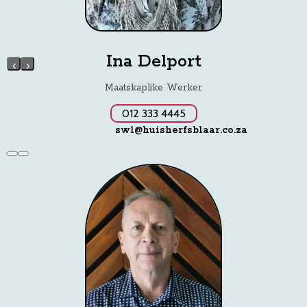
Ina Delport
‹
›
Maatskaplike Werker
012 333 4445
sw1@huisherfsblaar.co.za