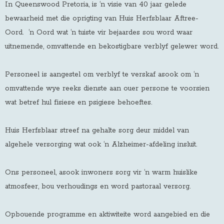
In Queenswood Pretoria, is ‘n visie van 40 jaar gelede
bewaarheid met die oprigting van Huis Herfsblaar Aftree-
Oord
.
‘n Oord wat ‘n tuiste vir bejaardes sou word waar
uitnemende, omvattende en bekostigbare verblyf gelewer word.
Personeel is aangestel om verblyf te verskaf asook om ‘n
omvattende wye reeks dienste aan ouer persone te voorsien
wat betref hul fisiese en psigiese behoeftes.
Huis Herfsblaar streef na gehalte sorg deur middel van
algehele versorging wat ook ‘n Alzheimer-afdeling insluit.
Ons personeel, asook inwoners sorg vir ‘n warm huislike
atmosfeer, bou verhoudings en word pastoraal versorg.
Opbouende programme en aktiwiteite word aangebied en die