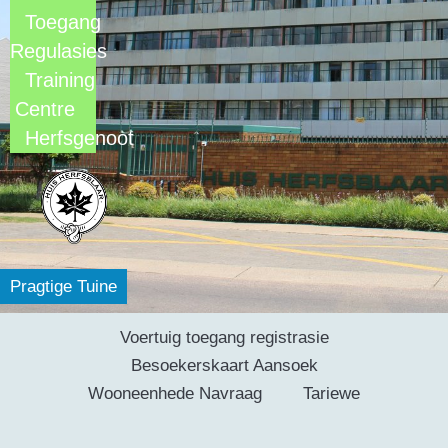
Toegang
Regulasies
Training
Centre
Herfsgenoot
Pragtige Tuine
Voertuig toegang registrasie
Besoekerskaart Aansoek
Wooneenhede Navraag
Tariewe