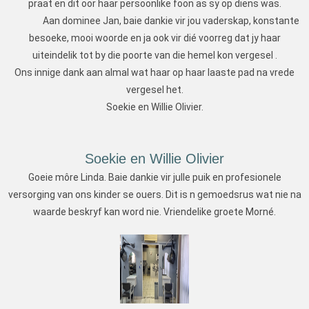
praat en dit oor haar persoonlike foon as sy op diens was.
Aan dominee Jan, baie dankie vir jou vaderskap, konstante
besoeke, mooi woorde en ja ook vir di
é
voorreg dat jy haar
uiteindelik tot by die poorte van die hemel kon vergesel .
Ons innige dank aan almal wat haar op haar laaste pad na vrede
vergesel het.
Soekie en Willie Olivier.
Soekie en Willie Olivier
Goeie môre Linda. Baie dankie vir julle puik en profesionele
versorging van ons kinder se ouers. Dit is n gemoedsrus wat nie na
waarde beskryf kan word nie. Vriendelike groete Morné.