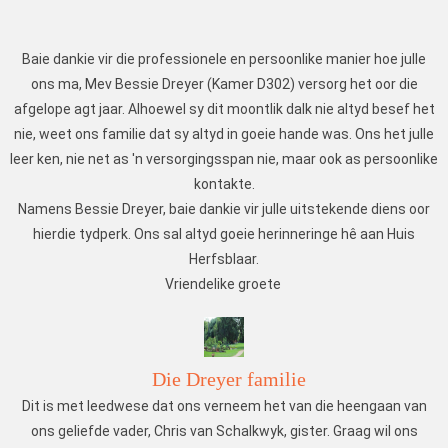
Baie dankie vir die professionele en persoonlike manier hoe julle
ons ma, Mev Bessie Dreyer (Kamer D302) versorg het oor die
afgelope agt jaar. Alhoewel sy dit moontlik dalk nie altyd besef het
nie, weet ons familie dat sy altyd in goeie hande was. Ons het julle
leer ken, nie net as 'n versorgingsspan nie, maar ook as persoonlike
kontakte.
Namens Bessie Dreyer, baie dankie vir julle uitstekende diens oor
hierdie tydperk. Ons sal altyd goeie herinneringe hê aan Huis
Herfsblaar.
Vriendelike groete
Die Dreyer familie
Dit is met leedwese dat ons verneem het van die heengaan van
ons geliefde vader, Chris van Schalkwyk, gister. Graag wil ons