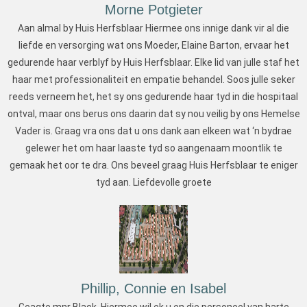
Morne Potgieter
Aan almal by Huis Herfsblaar Hiermee ons innige dank vir al die
liefde en versorging wat ons Moeder, Elaine Barton, ervaar het
gedurende haar verblyf by Huis Herfsblaar. Elke lid van julle staf het
haar met professionaliteit en empatie behandel. Soos julle seker
reeds verneem het, het sy ons gedurende haar tyd in die hospitaal
ontval, maar ons berus ons daarin dat sy nou veilig by ons Hemelse
Vader is. Graag vra ons dat u ons dank aan elkeen wat ‘n bydrae
gelewer het om haar laaste tyd so aangenaam moontlik te
gemaak het oor te dra. Ons beveel graag Huis Herfsblaar te eniger
tyd aan. Liefdevolle groete
Phillip, Connie en Isabel
Geagte mnr Black. Hiermee wil ek u en die personeel van harte