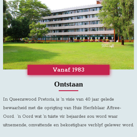
Vanaf 1983
Ontstaan
In Queenswood Pretoria, is ‘n visie van 40 jaar gelede
bewaarheid met die oprigting van Huis Herfsblaar Aftree-
Oord
.
‘n Oord wat ‘n tuiste vir bejaardes sou word waar
uitnemende, omvattende en bekostigbare verblyf gelewer word.