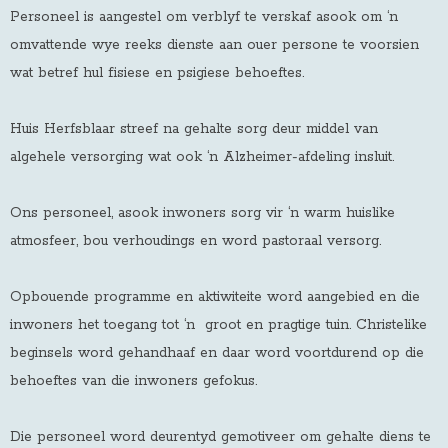
Personeel is aangestel om verblyf te verskaf asook om ‘n
omvattende wye reeks dienste aan ouer persone te voorsien
wat betref hul fisiese en psigiese behoeftes.
Huis Herfsblaar streef na gehalte sorg deur middel van
algehele versorging wat ook ‘n Alzheimer-afdeling insluit.
Ons personeel, asook inwoners sorg vir ‘n warm huislike
atmosfeer, bou verhoudings en word pastoraal versorg.
Opbouende programme en aktiwiteite word aangebied en die
inwoners het toegang tot ‘n groot en pragtige tuin. Christelike
beginsels word gehandhaaf en daar word voortdurend op die
behoeftes van die inwoners gefokus.
Die personeel word deurentyd gemotiveer om gehalte diens te