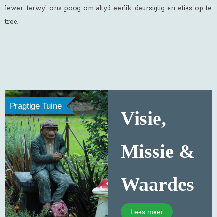
lewer, terwyl ons poog om altyd eerlik, deursigtig en eties op te
tree
.
Pragtige Tuine
Visie,
Missie &
Waardes
Lees meer