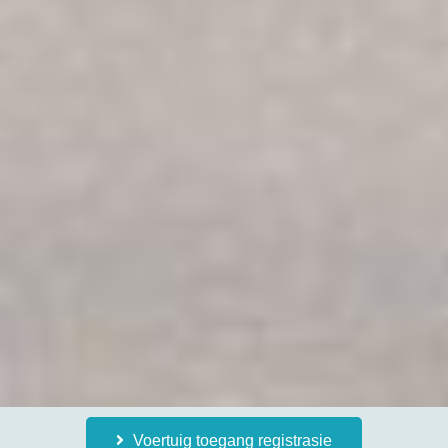
Voertuig toegang registrasie