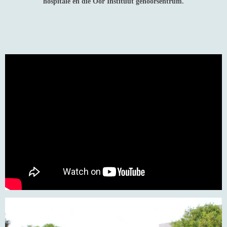
hospitale en die Oor Instituut gehoorsentrum.