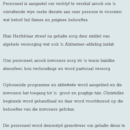
Personeel is aangestel om verblyf te verskaf asook om ‘n
omvattende wye reeks dienste aan ouer persone te voorsien
wat betref hul fisiese en psigiese behoeftes.
Huis Herfsblaar streef na gehalte sorg deur middel van
algehele versorging wat ook ‘n Alzheimer-afdeling insluit.
Ons personeel, asook inwoners sorg vir ‘n warm huislike
atmosfeer, bou verhoudings en word pastoraal versorg.
Opbouende programme en aktiwiteite word aangebied en die
inwoners het toegang tot ‘n groot en pragtige tuin. Christelike
beginsels word gehandhaaf en daar word voortdurend op die
behoeftes van die inwoners gefokus.
Die personeel word deurentyd gemotiveer om gehalte diens te