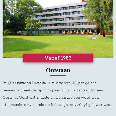
Vanaf 1983
Ontstaan
In Queenswood Pretoria, is ‘n visie van 40 jaar gelede
bewaarheid met die oprigting van Huis Herfsblaar Aftree-
Oord
.
‘n Oord wat ‘n tuiste vir bejaardes sou word waar
uitnemende, omvattende en bekostigbare verblyf gelewer word.