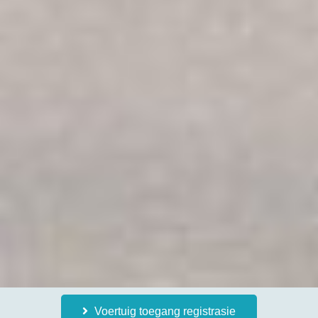
Voertuig toegang registrasie