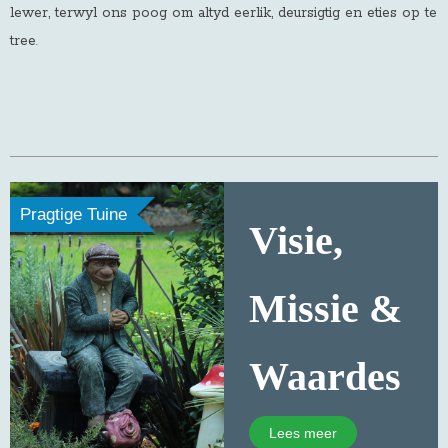
lewer, terwyl ons poog om altyd eerlik, deursigtig en eties op te
tree
.
Pragtige Tuine
Visie,
Missie &
Waardes
Lees meer