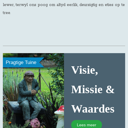
lewer, terwyl ons poog om altyd eerlik, deursigtig en eties op te
tree
.
Pragtige Tuine
Visie,
Missie &
Waardes
Lees meer