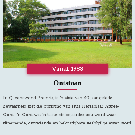
Vanaf 1983
Ontstaan
In Queenswood Pretoria, is ‘n visie van 40 jaar gelede
bewaarheid met die oprigting van Huis Herfsblaar Aftree-
Oord
.
‘n Oord wat ‘n tuiste vir bejaardes sou word waar
uitnemende, omvattende en bekostigbare verblyf gelewer word.