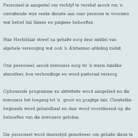
Personeel is aangestel om verblyf te verskaf asook om ‘n
omvattende wye reeks dienste aan ouer persone te voorsien
wat betref hul fisiese en psigiese behoeftes.
Huis Herfsblaar streef na gehalte sorg deur middel van
algehele versorging wat ook ‘n Alzheimer-afdeling insluit.
Ons personeel, asook inwoners sorg vir ‘n warm huislike
atmosfeer, bou verhoudings en word pastoraal versorg.
Opbouende programme en aktiwiteite word aangebied en die
inwoners het toegang tot ‘n groot en pragtige tuin. Christelike
beginsels word gehandhaaf en daar word voortdurend op die
behoeftes van die inwoners gefokus.
Die personeel word deurentyd gemotiveer om gehalte diens te