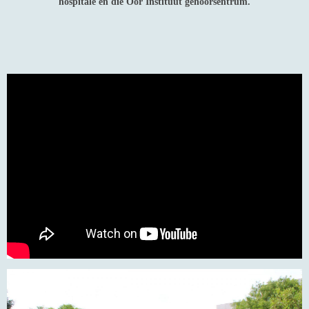
hospitale en die Oor Instituut gehoorsentrum.