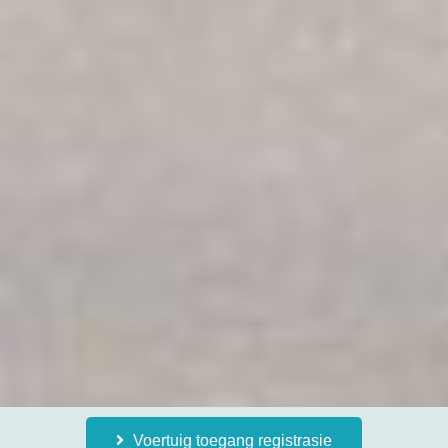
Voertuig toegang registrasie