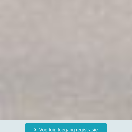
Voertuig toegang registrasie