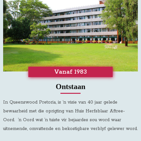
Vanaf 1983
Ontstaan
In Queenswood Pretoria, is ‘n visie van 40 jaar gelede
bewaarheid met die oprigting van Huis Herfsblaar Aftree-
Oord
.
‘n Oord wat ‘n tuiste vir bejaardes sou word waar
uitnemende, omvattende en bekostigbare verblyf gelewer word.