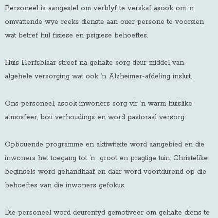
Personeel is aangestel om verblyf te verskaf asook om ‘n
omvattende wye reeks dienste aan ouer persone te voorsien
wat betref hul fisiese en psigiese behoeftes.
Huis Herfsblaar streef na gehalte sorg deur middel van
algehele versorging wat ook ‘n Alzheimer-afdeling insluit.
Ons personeel, asook inwoners sorg vir ‘n warm huislike
atmosfeer, bou verhoudings en word pastoraal versorg.
Opbouende programme en aktiwiteite word aangebied en die
inwoners het toegang tot ‘n groot en pragtige tuin. Christelike
beginsels word gehandhaaf en daar word voortdurend op die
behoeftes van die inwoners gefokus.
Die personeel word deurentyd gemotiveer om gehalte diens te