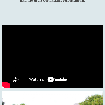
hospitale en die Oor Instituut gehoorsentrum.