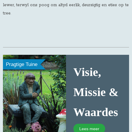
lewer, terwyl ons poog om altyd eerlik, deursigtig en eties op te
tree
.
Pragtige Tuine
Visie,
Missie &
Waardes
Lees meer